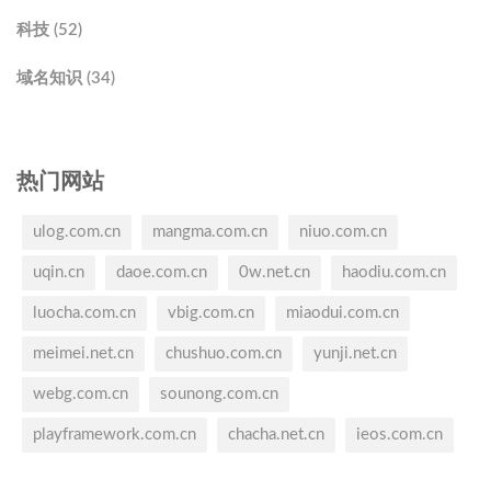
科技 (52)
域名知识 (34)
热门网站
ulog.com.cn
mangma.com.cn
niuo.com.cn
uqin.cn
daoe.com.cn
0w.net.cn
haodiu.com.cn
luocha.com.cn
vbig.com.cn
miaodui.com.cn
meimei.net.cn
chushuo.com.cn
yunji.net.cn
webg.com.cn
sounong.com.cn
playframework.com.cn
chacha.net.cn
ieos.com.cn